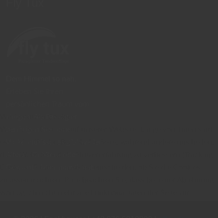
Fly Tux
Dem Himmel so nah.
Erleben Sie Ihren
persönlichen Traum vom
Fliegen. Als Passagier
Wir benutzen Cookies
benötigen Sie keine
Wir nutzen Cookies auf unserer Website. Einige von ihnen sind
Vorkenntnisse, es gibt weder
essenziell für den Betrieb der Seite, während andere uns helfen,
Alters-, Größen- oder
diese Website und die Nutzererfahrung zu verbessern (Tracking
Gewichts-Minimum/Limit.
Cookies). Sie können selbst entscheiden, ob Sie die Cookies
zulassen möchten. Bitte beachten Sie, dass bei einer Ablehnung
womöglich nicht mehr alle Funktionalitäten der Seite zur
Verfügung stehen.