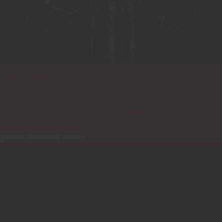
Edle Brände
Unsere
Edelbrände
entstehen aus vollreifen Früchten,
traditionell doppelt im Kupferkessel gebrannt und mit Zeit zur
Reife gelagert. Für puren, ehrlichen
Genuss.
Zu den Edelbränden >>>