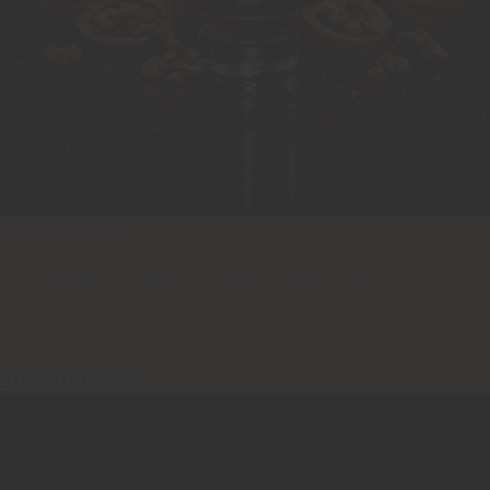
Feine Liköre
Aus
vollreifen Früchten
und besten Zutaten hergestellt,
sorgfältig verfeinert und ausgewogen komponiert. Unsere Liköre
stehen für sanften,
ehrlichen Genuss.
Zu den Likören >>>