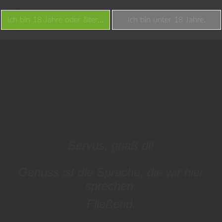
Ich bin 18 Jahre oder älter...
Ich bin unter 18 Jahre.
Servus, griaß di!
Genuss ist die Sprache, die wir hier
sprechen.
Fließend.