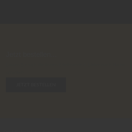
Jetzt bestellen...
Lassen Sie sich die feinen Edelbrände & Liköre nach Hause
schicken
JETZT BESTELLEN