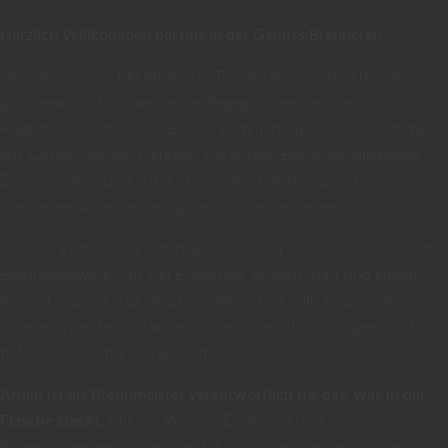
Herzlich Willkommen bei uns in der Genuss.Brennerei!
Hier oben auf 1.300 Metern in Tux-Vorderlanersbach sagen wir
ganz bewusst
Du
– weil echte Begegnungen bei uns auf
Augenhöhe stattfinden. Bei uns kommen Menschen zusammen,
aus Gästen werden Freunde, aus kurzen Besuchen bleibende
Erinnerungen. Und auf die G’sundheit wird natürlich
standesgemäß mit einem guten Schnapserl angestoßen.
Seit 2021 leben und lieben wir in unserer Schaubrennerei echtes
Brennhandwerk. Mit viel Erfahrung, Leidenschaft und einem
feinen Gespür für Qualität entstehen hier edle Tropfen, die
unsere alpine Heimat widerspiegeln – ehrlich, handgemacht und
tief in der Tradition verwurzelt.
Armin ist als Brennmeister verantwortlich für das, was in der
Flasche steckt.
Mit viel Wissen, Erfahrung und
Fingerspitzengefühl sorgt er dafür, dass aus besten Zutaten