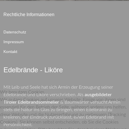
Rechtliche Informationen
Datenschutz
Impressum
Kontakt
Edelbrände - Liköre
Mit Leib und Seele hat sich Armin der Erzeugung seiner
Wir benutzen Cookies
Edelbrände und Liköre verschrieben. Als
ausgebildeter
Wir nutzen Cookies auf unserer Website. Einige von ihnen sind
Tiroler Edelbrandsommelier
& Baumwärter versucht Armin
essenziell für den Betrieb der Seite, während andere uns helfen,
stets die Natur ins Glas zu bringen, einen Edelbrand zu
diese Website und die Nutzererfahrung zu verbessern (Tracking
kreieren, der Eindruck zurücklässt, einen Edelbrand mit
Cookies). Sie können selbst entscheiden, ob Sie die Cookies
Persönlichkeit.