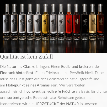
Qualität ist kein Zufall
Die
Natur ins Glas
zu bringen. Einen
Edelbrand kreieren, der
Eindruck hinterlässt
. Einen Edelbrand mit Persönlichkeit. Dabei
muss das Obst ganz wie der Edelbrand selbst ausgereift und
am
Höhepunkt seines Aromas
sein. Wir verarbeiten
ausschließlich
hochwertige, vollreife Früchte
als Basis für dichte
und
sortentypische Edeldestillate
. Behutsam gebrannt,
konservieren wir die
HERZSTÜCKE der NATUR
in unseren