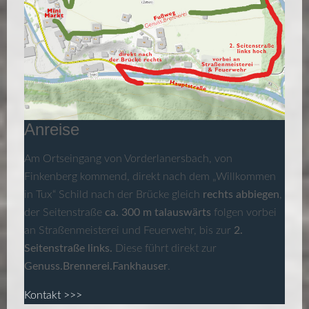
Anreise
Am Ortseingang von Vorderlanersbach, von
Finkenberg kommend, direkt nach dem „Willkommen
in Tux“ Schild nach der Brücke gleich
rechts abbiegen
,
der Seitenstraße
ca. 300 m talauswärts
folgen vorbei
an Straßenmeisterei und Feuerwehr, bis zur
2.
Seitenstraße links.
Diese führt direkt zur
Genuss.Brennerei.Fankhauser
.
Kontakt >>>