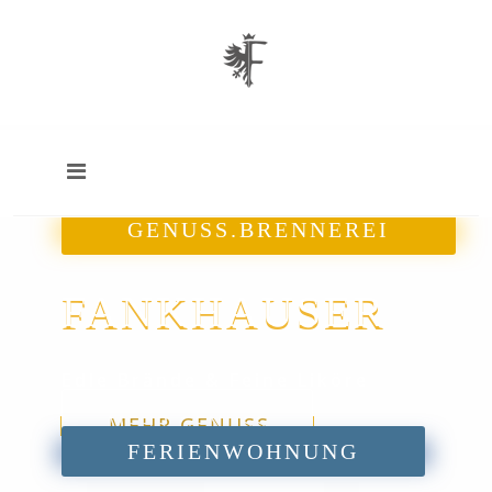
GENUSS.BRENNEREI
FANKHAUSER
Edle Brände & Feine Liköre
MEHR GENUSS
FERIENWOHNUNG