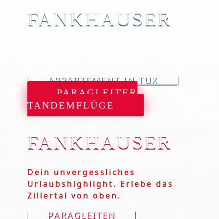
FANKHAUSER
Geräumiges Apartment für viel
Privatsphäre.
APPARTEMENT IN TUX
PARAGLEITER
TANDEMFLÜGE
FANKHAUSER
Dein unvergessliches
Urlaubshighlight. Erlebe das
Zillertal von oben.
PARAGLEITEN