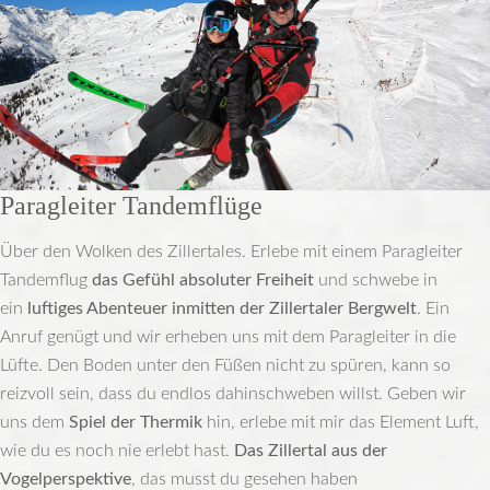
Paragleiter Tandemflüge
Über den Wolken des Zillertales. Erlebe mit einem Paragleiter
Tandemflug
das Gefühl absoluter Freiheit
und schwebe in
ein
luftiges Abenteuer inmitten der Zillertaler Bergwelt
. Ein
Anruf genügt und wir erheben uns mit dem Paragleiter in die
Lüfte. Den Boden unter den Füßen nicht zu spüren, kann so
reizvoll sein, dass du endlos dahinschweben willst. Geben wir
uns dem
Spiel der Thermik
hin, erlebe mit mir das Element Luft,
wie du es noch nie erlebt hast.
Das Zillertal aus der
Vogelperspektive
, das musst du gesehen haben