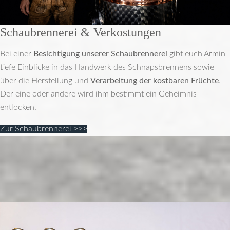
Schaubrennerei & Verkostungen
Bei einer
Besichtigung unserer Schaubrennerei
gibt euch Armin
tiefe Einblicke in das Handwerk des Schnapsbrennens sowie
über die Herstellung und
Verarbeitung der kostbaren Früchte
.
Der eine oder andere wird ihm bestimmt ein Geheimnis
entlocken.
Zur Schaubrennerei >>>