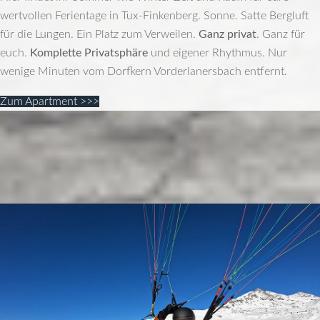
wertvollen Ferientage in Tux-Finkenberg. Sonne. Satte Bergluft
für die Lungen. Ein Platz zum Verweilen.
Ganz privat
. Ganz für
euch.
Komplette Privatsphäre
und eigener Rhythmus. Nur
wenige Minuten vom Dorfkern Vorderlanersbach entfernt.
Zum Apartment >>>